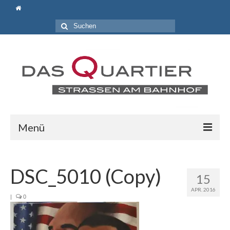
Suche
nach:
Menü
Aktuelles
DSC_5010 (Copy)
Wir über uns
15
APR. 2016
Gemeinnütziger Bürgerverein „Lebendiges und
|
0
attraktives Bahnhofsquartier e.V.“
Locations