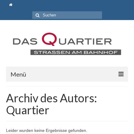
Suche
nach:
Menü
Aktuelles
Archiv des Autors:
Wir über uns
Quartier
Gemeinnütziger Bürgerverein „Lebendiges und
attraktives Bahnhofsquartier e.V.“
Leider wurden keine Ergebnisse gefunden.
Locations