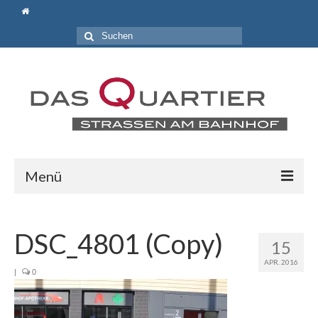
Suche
nach:
Menü
Aktuelles
DSC_4801 (Copy)
Wir über uns
15
APR. 2016
Gemeinnütziger Bürgerverein „Lebendiges und
|
0
attraktives Bahnhofsquartier e.V.“
Locations