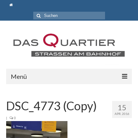
Suche
nach:
Menü
Aktuelles
DSC_4773 (Copy)
Wir über uns
15
APR. 2016
Gemeinnütziger Bürgerverein „Lebendiges und
|
0
attraktives Bahnhofsquartier e.V.“
Locations