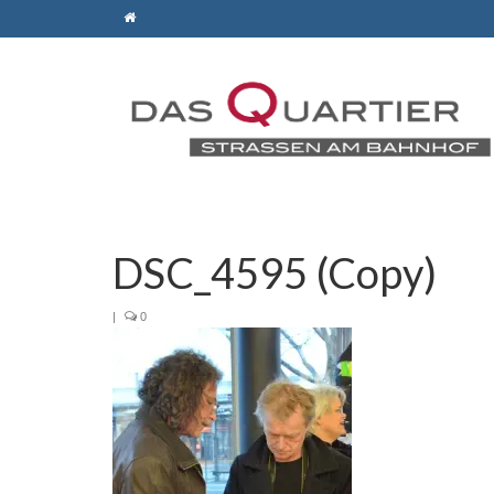
DSC_4595 (Copy)
|
0