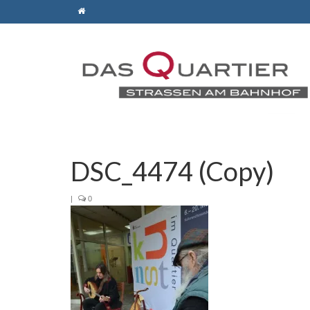
DSC_4474 (Copy)
|
0