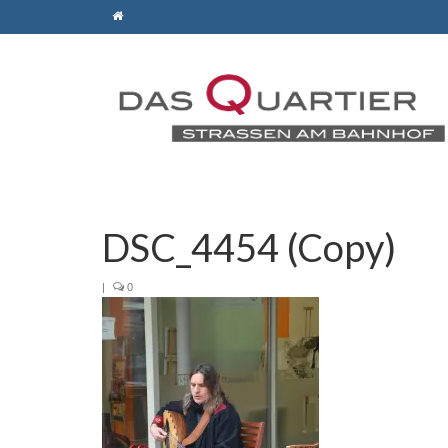
DSC_4454 (Copy)
|
0