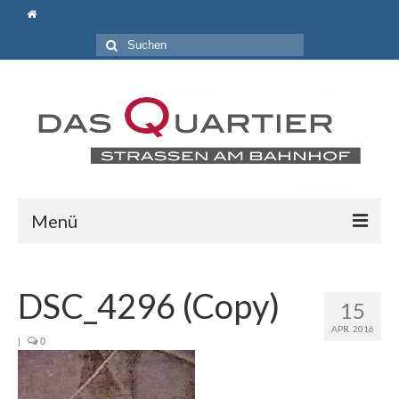
Suche
nach:
Menü
Aktuelles
DSC_4296 (Copy)
Wir über uns
15
APR. 2016
Gemeinnütziger Bürgerverein „Lebendiges und
|
0
attraktives Bahnhofsquartier e.V.“
Locations