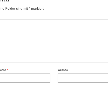
iche Felder sind mit
*
markiert
resse
*
Website