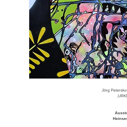
Jörg Petersko
‚URK
Ausst
Heinse