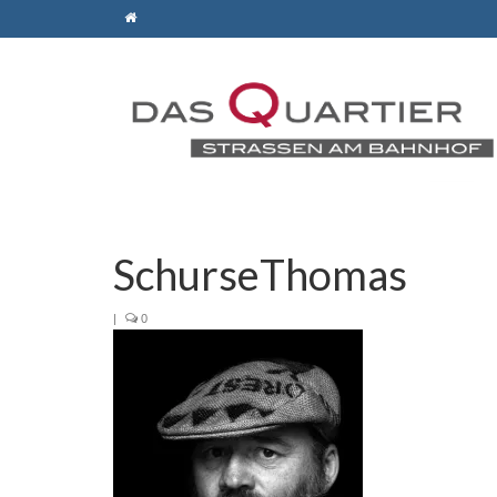
SchurseThomas
|
0