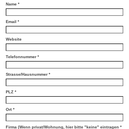
Name
*
Karte
Email
*
Kontakt | Impressum
Newsletter
Website
Telefonnummer
*
Strasse/Hausnummer
*
PLZ
*
Ort
*
Firma (Wenn privat/Wohnung, hier bitte "keine" eintragen
*